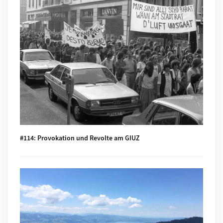
#114: Provokation und Revolte am GIUZ
Mehr zu #113: Ambitious goals for biodiversity urgently need