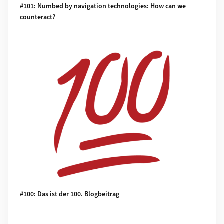
#101: Numbed by navigation technologies: How can we
counteract?
Mehr zu #100: Das ist der 100. Blogbeitrag
#100: Das ist der 100. Blogbeitrag
Mehr zu #99: Investigating food sustainability: from product