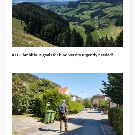
#113: Ambitious goals for biodiversity urgently needed!
Mehr zu #112: "The Eyes Have It!" - Where we look while navi