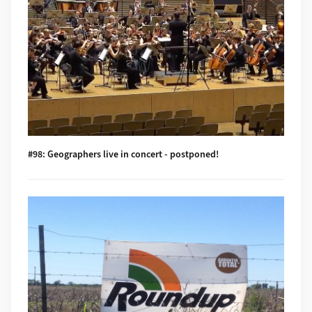
#98: Geographers live in concert - postponed!
Mehr zu #97: Global Glyphosate: Uneven Geographies of herb