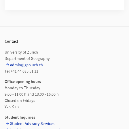
Footer
Contact
University of Zurich
Department of Geography
admin@geo.uzh.ch
Tel +41 44 635 51 11
Office opening hours
Monday to Thursday
9.00 - 11.00 h and 13.00 - 16.00 h
Closed on Fridays
Y25 K 13
Student Inquiries
Student Advisory Services