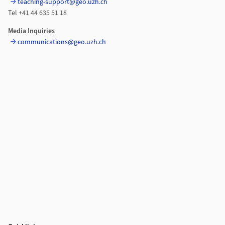
teaching-support@geo.uzh.ch
Tel +41 44 635 51 18
Media Inquiries
communications@geo.uzh.ch